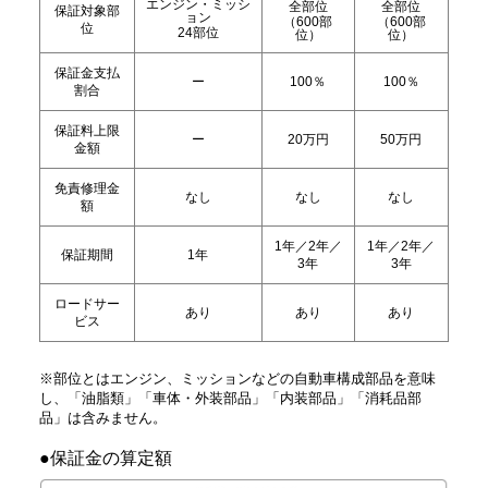
エンジン・ミッシ
全部位
全部位
保証対象部
ョン
（600部
（600部
位
24部位
位）
位）
保証金支払
ー
100％
100％
割合
保証料上限
ー
20万円
50万円
金額
免責修理金
なし
なし
なし
額
1年／2年／
1年／2年／
保証期間
1年
3年
3年
ロードサー
あり
あり
あり
ビス
※部位とはエンジン、ミッションなどの自動車構成部品を意味
し、「油脂類」「車体・外装部品」「内装部品」「消耗品部
品」は含みません。
●保証金の算定額